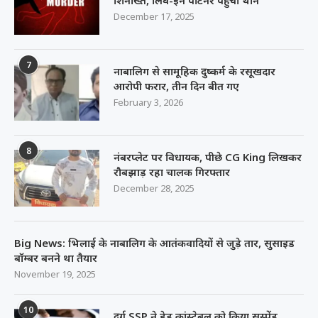
शिनाख्त, लिव-इन पार्टनर पहुंचा थाने
December 17, 2025
7
नाबालिग से सामूहिक दुष्कर्म के रसूखदार
आरोपी फरार, तीन दिन बीत गए
February 3, 2026
8
नंबरप्लेट पर विधायक, पीछे CG King लिखकर
रौबझाड़ रहा चालक गिरफ्तार
December 28, 2025
Big News: भिलाई के नाबालिग के आतंकवादियों से जुड़े तार, सुसाइड
बॉम्बर बनने था तैयार
November 19, 2025
10
दुर्ग SSP ने हेड कांस्टेबल को किया सस्पेंड,