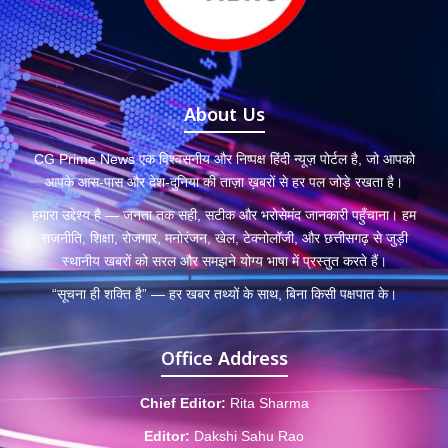
About Us
CG Prime News एक विश्वसनीय और निष्पक्ष हिंदी न्यूज़ पोर्टल है, जो आपको
आपके आस-पास और देश-दुनिया की ताज़ा ख़बरों से हर पल जोड़े रखता है।
हमारा उद्देश्य है — जनता तक सही, सटीक और भरोसेमंद जानकारी पहुँचाना। हम
राजनीति, शिक्षा, रोजगार, मनोरंजन, खेल, टेक्नोलॉजी, और छत्तीसगढ़ से जुड़ी
स्थानीय खबरों को सरल और समझने योग्य भाषा में प्रस्तुत करते हैं।
“सूचना ही शक्ति है” — हर खबर तथ्यों के साथ, बिना किसी पक्षपात के।
Office Address
Chief Editor:
Rita Sharma
Editor:
Dakshi Sahu Rao