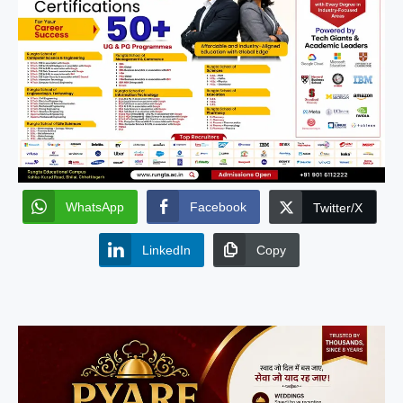
WhatsApp
Facebook
Twitter/X
LinkedIn
Copy