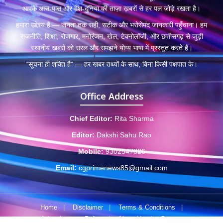
आपके आस-पास और देश-दुनिया की ताज़ा ख़बरों से हर पल जोड़े रखता है।
हमारा उद्देश्य है — जनता तक सही, सटीक और भरोसेमंद जानकारी पहुँचाना। हम
राजनीति, शिक्षा, रोजगार, मनोरंजन, खेल, टेक्नोलॉजी, और छत्तीसगढ़ से जुड़ी
स्थानीय खबरों को सरल और समझने योग्य भाषा में प्रस्तुत करते हैं।
“सूचना ही शक्ति है” — हर खबर तथ्यों के साथ, बिना किसी पक्षपात के।
Office Address
Chief Editor:
Rita Sharma
Editor:
Dakshi Sahu Rao
Mobile:
9302547826
Email:
cgprimenews85@gmail.com
Home
|
Disclaimer
|
Terms & Conditions
|
Advertisement Policy
|
About Us
|
Contact