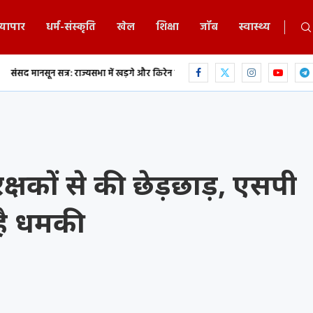
्यापार
धर्म-संस्कृति
खेल
शिक्षा
जॉब
स्वास्थ्य
 राज्यसभा में खड़गे और किरेन रिजिजू के बीच...
एकलव्य स्कूल में 9 वीं के छात्र ने फां
कों से की छेड़छाड़, एसपी
 है धमकी