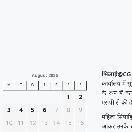
भिलाई@CG
August 2026
कार्यालय में स
M
T
W
T
F
S
S
के रूप में 
1
2
एसपी से की ह
3
4
5
6
7
8
9
महिला सिपाहिय
10
11
12
13
14
15
16
आकर उनके सा