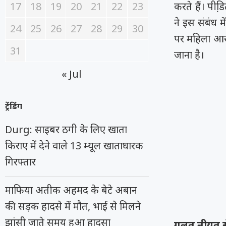
17
18
19
20
21
22
23
करते हैं। पीड
ने इस संबंध 
24
25
26
27
28
29
30
पर महिला आरक्ष
31
जाना है।
« Jul
ट्रेंडिंग
Durg: साइबर ठगी के लिए खाता
किराए में देने वाले 13 म्यूल खाताधारक
गिरफ्तार
माफिया अतीक अहमद के बेटे अबान
की सड़क हादसे में मौत, भाई से मिलने
झांसी जाते समय हुआ हादसा
गलत नीयत से