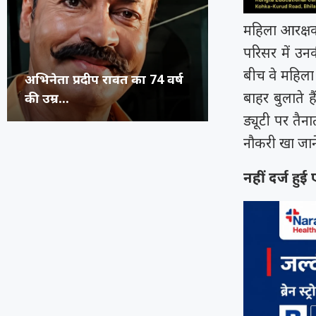
महिला आरक्षक
परिसर में उनक
बीच वे महिला आ
कंगना ने Gen Z को कहा
सुप्रीम कोर्ट का 
रूंगटा यूनिवर्सिटी
राष्ट्रीय नृत्य महो
बाहर बुलाते 
जनरेशन गटर,...
कॉमेडियन्स...
फेस्टिवल में पहुंच
भिलाई का हुनर,..
ड्यूटी पर तैना
नौकरी खा जाने
नहीं दर्ज 