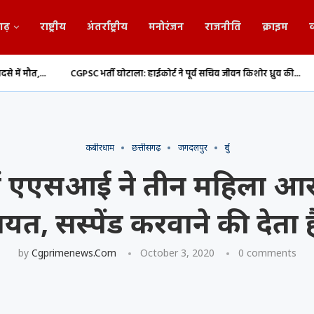
गढ़
राष्ट्रीय
अंतर्राष्ट्रीय
मनोरंजन
राजनीति
क्राइम
व
GPSC भर्ती घोटाला: हाईकोर्ट ने पूर्व सचिव जीवन किशोर ध्रुव की...
संसद मानसून सत्र:
कबीरधाम
छत्तीसगढ़
जगदलपुर
दुर्ग
ं एएसआई ने तीन महिला आरक्ष
यत, सस्पेंड करवाने की देता
by
Cgprimenews.com
October 3, 2020
0 comments