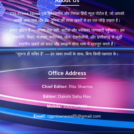
About Us
CG Prime News एक विश्वसनीय और निष्पक्ष हिंदी न्यूज़ पोर्टल है, जो आपको
आपके आस-पास और देश-दुनिया की ताज़ा ख़बरों से हर पल जोड़े रखता है।
हमारा उद्देश्य है — जनता तक सही, सटीक और भरोसेमंद जानकारी पहुँचाना। हम
राजनीति, शिक्षा, रोजगार, मनोरंजन, खेल, टेक्नोलॉजी, और छत्तीसगढ़ से जुड़ी
स्थानीय खबरों को सरल और समझने योग्य भाषा में प्रस्तुत करते हैं।
“सूचना ही शक्ति है” — हर खबर तथ्यों के साथ, बिना किसी पक्षपात के।
Office Address
Chief Editor:
Rita Sharma
Editor:
Dakshi Sahu Rao
Mobile:
9302547826
Email:
cgprimenews85@gmail.com