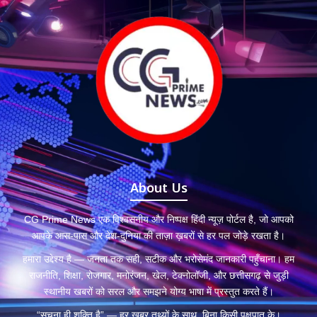
About Us
CG Prime News एक विश्वसनीय और निष्पक्ष हिंदी न्यूज़ पोर्टल है, जो आपको
आपके आस-पास और देश-दुनिया की ताज़ा ख़बरों से हर पल जोड़े रखता है।
हमारा उद्देश्य है — जनता तक सही, सटीक और भरोसेमंद जानकारी पहुँचाना। हम
राजनीति, शिक्षा, रोजगार, मनोरंजन, खेल, टेक्नोलॉजी, और छत्तीसगढ़ से जुड़ी
स्थानीय खबरों को सरल और समझने योग्य भाषा में प्रस्तुत करते हैं।
“सूचना ही शक्ति है” — हर खबर तथ्यों के साथ, बिना किसी पक्षपात के।