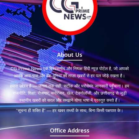
About Us
CG Prime News एक विश्वसनीय और निष्पक्ष हिंदी न्यूज़ पोर्टल है, जो आपको
आपके आस-पास और देश-दुनिया की ताज़ा ख़बरों से हर पल जोड़े रखता है।
हमारा उद्देश्य है — जनता तक सही, सटीक और भरोसेमंद जानकारी पहुँचाना। हम
राजनीति, शिक्षा, रोजगार, मनोरंजन, खेल, टेक्नोलॉजी, और छत्तीसगढ़ से जुड़ी
स्थानीय खबरों को सरल और समझने योग्य भाषा में प्रस्तुत करते हैं।
“सूचना ही शक्ति है” — हर खबर तथ्यों के साथ, बिना किसी पक्षपात के।
Office Address