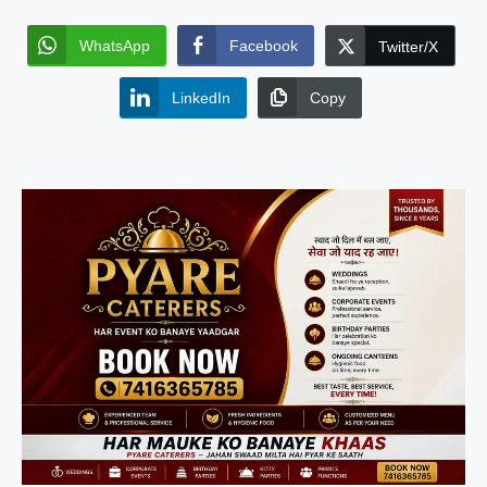
WhatsApp
Facebook
Twitter/X
LinkedIn
Copy