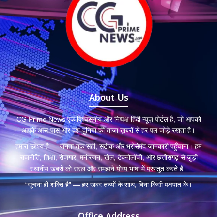
About Us
CG Prime News एक विश्वसनीय और निष्पक्ष हिंदी न्यूज़ पोर्टल है, जो आपको
आपके आस-पास और देश-दुनिया की ताज़ा ख़बरों से हर पल जोड़े रखता है।
हमारा उद्देश्य है — जनता तक सही, सटीक और भरोसेमंद जानकारी पहुँचाना। हम
राजनीति, शिक्षा, रोजगार, मनोरंजन, खेल, टेक्नोलॉजी, और छत्तीसगढ़ से जुड़ी
स्थानीय खबरों को सरल और समझने योग्य भाषा में प्रस्तुत करते हैं।
“सूचना ही शक्ति है” — हर खबर तथ्यों के साथ, बिना किसी पक्षपात के।
Office Address